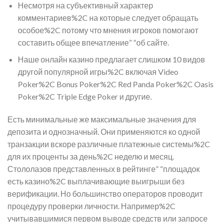
Несмотря на субъективный характер
комментариев%2C на которые следует обращать
особое%2C потому что мнения игроков помогают
составить общее впечатление” “об сайте.
Наше онлайн казино предлагает слишком 10 видов
другой популярной игры%2C включая Video
Poker%2C Bonus Poker%2C Red Panda Poker%2C Oasis
Poker%2C Triple Edge Poker и другие.
Есть минимальные же максимальные значения для
депозита и однозначный. Они применяются ко одной
транзакции вскоре различные платежные системы%2C
для их проценты за день%2C неделю и месяц.
Стололазов представленных в рейтинге” “площадок
есть казино%2C выплачивающие выигрыши без
верификации. Но большинство операторов проводит
процедуру проверки личности. Например%2C
учитывавшимися первом выводе средств или запросе