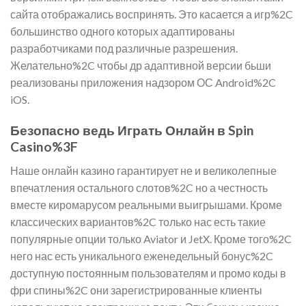
сайта отображались воспринять. Это касается а игр%2C
большинство одного которых адаптированы
разработчиками под различные разрешения.
Желательно%2C чтобы др адаптивной версии бьши
реализованы приложения надзором ОС Android%2C
iOS.
Безопасно ведь Играть Онлайн в Spin
Casino%3F
Наше онлайн казино гарантирует не и великолепные
впечатления остального слотов%2C но а честность
вместе киромарусом реальными выигрышами. Кроме
классических вариантов%2C только нас есть такие
популярные опции только Aviator и JetX. Кроме того%2C
него нас есть уникального еженедельный бонус%2C
доступную постоянным пользователям и промо коды в
фри спины%2C они зарегистрированные клиенты