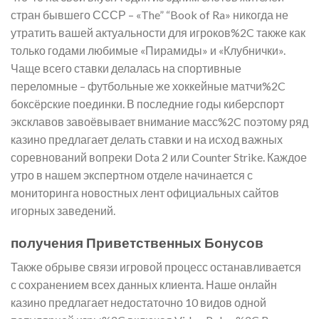
стран бывшего СССР – «The” “Book of Ra» никогда не
утратить вашей актуальности для игроков%2C также как
только годами любимые «Пирамиды» и «Клубнички».
Чаще всего ставки делалась на спортивные
переломные – футбольные же хоккейные матчи%2C
боксёрские поединки. В последние годы киберспорт
эксклавов завоёвывает внимание масс%2C поэтому ряд
казино предлагает делать ставки и на исход важных
соревнований вопреки Dota 2 или Counter Strike. Каждое
утро в нашем экспертном отделе начинается с
мониторинга новостных лент официальных сайтов
игорных заведений.
получения Приветственных Бонусов
Также обрыве связи игровой процесс останавливается
с сохранением всех данных клиента. Наше онлайн
казино предлагает недостаточно 10 видов одной