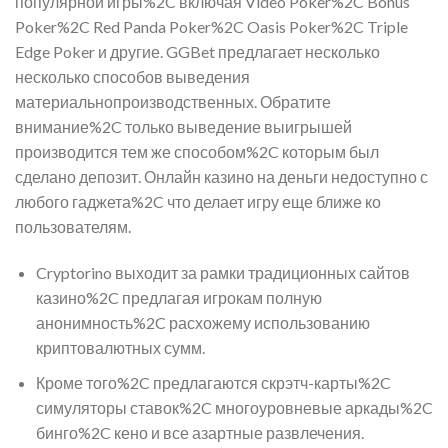
популярной игры%2C включая Video Poker%2C Bonus
Poker%2C Red Panda Poker%2C Oasis Poker%2C Triple
Edge Poker и другие. GGBet предлагает несколько
несколько способов выведения
материальнопроизводственных. Обратите
внимание%2C только выведение выигрышей
производится тем же способом%2C которым был
сделано депозит. Онлайн казино на деньги недоступно с
любого гаджета%2C что делает игру еще ближе ко
пользователям.
Cryptorino выходит за рамки традиционных сайтов
казино%2C предлагая игрокам полную
анонимность%2C расхожему использованию
криптовалютных сумм.
Кроме того%2C предлагаются скрэтч-карты%2C
симуляторы ставок%2C многоуровневые аркады%2C
бинго%2C кено и все азартные развлечения.