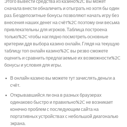
Этого вывести средства из казино%2C вы может
сначала внести обналичить и отыграть но хотя бы один
раз. Бездепозитные бонусы позволяют начать игру без
внесения наших денег на счёт%2C поэтому они весьма
привлекательны для игроков. Таблица построена
только%2C чтобы наглядно посмотреть основные
критерии ддя выбора казино онлайн. Глядя на текущую
таблицу топ онлайн казино%2C вы резво сможете
оценить и сравнить предлагаемые их возможности%2C
бонусы и условия для игры.
В онлайн казино вы можете тут зачислять деньги а
счёт.
Открывавшийся ли она в разных браузерах
одинаково быстро и правильно%2C не возникает
конечно проблем с последующим сайта на
портативных устройствах с небольшой диагональю
экрана.