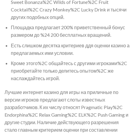
Sweet Bonanza%2C Wilds of Fortune%2C Fruit
Cocktail%2C Crazy Monkey%2C Lucky Drink и тысячи
других подобных опций.
Площадка предлагает 200% приветственный бонус
размером до %24 200 бесплатных вращений.
Есть слишком десятка критериев ддя оценки казино а
предлагаемых ими условии.
Кроме этого%2C общайтесь с другими игроками%2C
приобретайте только делитесь опытом%2C же
наслаждайтесь игрой.
Лучшие интернет казино для игры на приличные по
версии игроков предлагают слоты известных
разработчиков. К их числу относят Pragmatic Play%2C
Endorphina%2C Relax Gaming%2C ELK%2C Push Gaming и
другие студии. Наличие действующего разрешения
стало главным критерием оценки при составлении