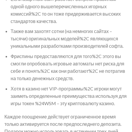
одной одного вышеперечисленных игорных
комиссий%2C то он тоже придерживается высоких
стандартов качества.
Также вам захотят сотни (на немногих сайтах –
тысячи) оригинальных моделей%2C являющихся
уникальными разработками производителей софта.
Фриспины предоставляются для того%2C этого вы
смогли опробовать игровые автоматы нет риска для
себе и понять%2C как они работают%2C не потратив
на только денежных средств.
Хотя в казино нет VIP-программы%2C игроки могут
заиметь определенные преимущества используя для
игры токен %24WSM – эту криптовалюту казино.
Каждое поощрение действует ограниченное время
только активируется после предпоследнего депозита.
Подарок можно использовать в истечении трех дней