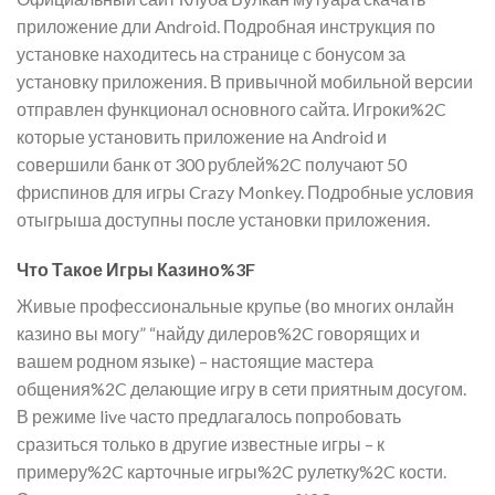
приложение дли Android. Подробная инструкция по
установке находитесь на странице с бонусом за
установку приложения. В привычной мобильной версии
отправлен функционал основного сайта. Игроки%2C
которые установить приложение на Android и
совершили банк от 300 рублей%2C получают 50
фриспинов для игры Crazy Monkey. Подробные условия
отыгрыша доступны после установки приложения.
Что Такое Игры Казино%3F
Живые профессиональные крупье (во многих онлайн
казино вы могу” “найду дилеров%2C говорящих и
вашем родном языке) – настоящие мастера
общения%2C делающие игру в сети приятным досугом.
В режиме live часто предлагалось попробовать
сразиться только в другие известные игры – к
примеру%2C карточные игры%2C рулетку%2C кости.