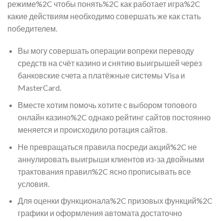
режиме%2C чтобы понять%2C как работает игра%2C
какие действиям необходимо совершать же как стать
победителем.
Вы могу совершать операции вопреки переводу
средств на счёт казино и снятию выигрышей через
банковские счета а платёжные системы Visa и
MasterCard.
Вместе хотим помочь хотите с выбором топового
онлайн казино%2C однако рейтинг сайтов постоянно
меняется и происходило ротация сайтов.
Не превращаться правила посреди акций%2C не
аннулировать выигрыши клиентов из-за двойными
трактования правил%2C ясно прописывать все
условия.
Для оценки функционала%2C призовых функций%2C
графики и оформления автомата достаточно