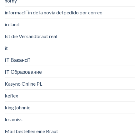
horny
informaciГіn de la novia del pedido por correo
ireland
Ist die Versandbraut real
it
IT Вакансії
IT Образование
Kasyno Online PL
keflex
king johnnie
leramiss
Mail bestellen eine Braut