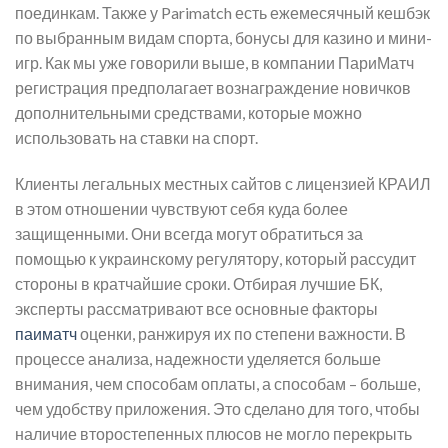
поединкам. Также у Parimatch есть ежемесячный кешбэк
по выбранным видам спорта, бонусы для казино и мини-
игр. Как мы уже говорили выше, в компании ПариМатч
регистрация предполагает вознаграждение новичков
дополнительными средствами, которые можно
использовать на ставки на спорт.
Клиенты легальных местных сайтов с лицензией КРАИЛ
в этом отношении чувствуют себя куда более
защищенными. Они всегда могут обратиться за
помощью к украинскому регулятору, который рассудит
стороны в кратчайшие сроки. Отбирая лучшие БК,
эксперты рассматривают все основные факторы
паиматч
оценки, ранжируя их по степени важности. В
процессе анализа, надежности уделяется больше
внимания, чем способам оплаты, а способам – больше,
чем удобству приложения. Это сделано для того, чтобы
наличие второстепенных плюсов не могло перекрыть