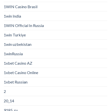
1WIN Casino Brasil
1win India
1WIN Official In Russia
1win Turkiye
1win uzbekistan
1winRussia
1xbet Casino AZ
1xbet Casino Online
1xbet Russian
2
20_14
9185_ru