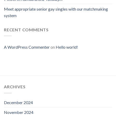
Meet appropriate senior gay singles with our matchmaking
system
RECENT COMMENTS
A WordPress Commenter
on
Hello world!
ARCHIVES
December 2024
November 2024