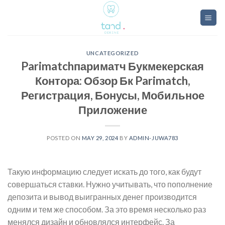
Skip
to
content
UNCATEGORIZED
Parimatchпариматч Букмекерская
Контора: Обзор Бк Parimatch,
Регистрация, Бонусы, Мобильное
Приложение
POSTED ON
MAY 29, 2024
BY
ADMIN-JUWA783
Такую информацию следует искать до того, как будут
совершаться ставки. Нужно учитывать, что пополнение
депозита и вывод выигранных денег производится
одним и тем же способом. За это время несколько раз
менялся дизайн и обновлялся интерфейс. За