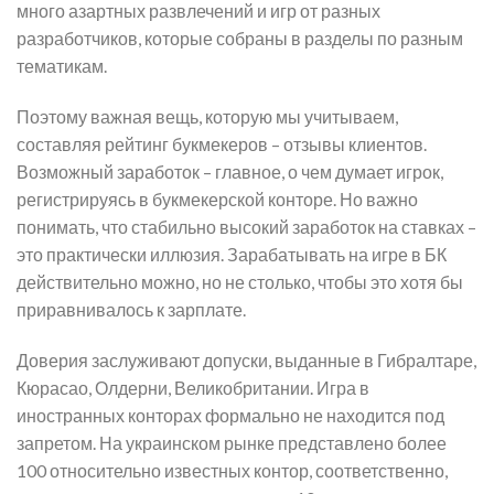
много азартных развлечений и игр от разных
разработчиков, которые собраны в разделы по разным
тематикам.
Поэтому важная вещь, которую мы учитываем,
составляя рейтинг букмекеров – отзывы клиентов.
Возможный заработок – главное, о чем думает игрок,
регистрируясь в букмекерской конторе. Но важно
понимать, что стабильно высокий заработок на ставках –
это практически иллюзия. Зарабатывать на игре в БК
действительно можно, но не столько, чтобы это хотя бы
приравнивалось к зарплате.
Доверия заслуживают допуски, выданные в Гибралтаре,
Кюрасао, Олдерни, Великобритании. Игра в
иностранных конторах формально не находится под
запретом. На украинском рынке представлено более
100 относительно известных контор, соответственно,