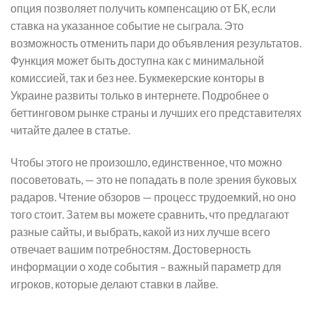
опция позволяет получить компенсацию от БК, если
ставка на указанное событие не сыграла. Это
возможность отменить пари до объявления результатов.
Функция может быть доступна как с минимальной
комиссией, так и без нее. Букмекерские конторы в
Украине развиты только в интернете. Подробнее о
беттинговом рынке страны и лучших его представителях
читайте далее в статье.
Чтобы этого не произошло, единственное, что можно
посоветовать, — это не попадать в поле зрения буковых
радаров. Чтение обзоров — процесс трудоемкий, но оно
того стоит. Затем вы можете сравнить, что предлагают
разные сайты, и выбрать, какой из них лучше всего
отвечает вашим потребностям. Достоверность
информации о ходе события – важный параметр для
игроков, которые делают ставки в лайве.