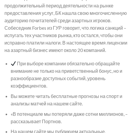
продолжительный период деятельности на рынке
предоставления услуг, БК нашла свою многочисленную
аудиторию почитателей среди азартных игроков.
Собеседник Forbes из ГУР говорит, что логика санкций –
испугать тех участников рынка, кто остался, чтобы они
исправно платили налоги. В настоящее время лицензии
на азартный бизнес имеют около 20 компаний.
При выборе компании обязательно обращайте
внимание не только на приветственный бонус, но и
разнообразие доступных событий, уровень
коэффициентов.
Вы можете читать бесплатные прогнозы на спорт и
анализы матчей на нашем сайте.
«В потенциале мы потеряли даже сотни миллионов, –
рассказывает Портнов.
На нашем сайте мы публикуем актуальные,