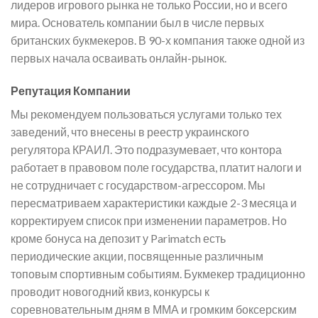
лидеров игрового рынка не только России, но и всего
мира. Основатель компании был в числе первых
британских букмекеров. В 90-х компания также одной из
первых начала осваивать онлайн-рынок.
Репутация Компании
Мы рекомендуем пользоваться услугами только тех
заведений, что внесены в реестр украинского
регулятора КРАИЛ. Это подразумевает, что контора
работает в правовом поле государства, платит налоги и
не сотрудничает с государством-агрессором. Мы
пересматриваем характеристики каждые 2-3 месяца и
корректируем список при изменении параметров. Но
кроме бонуса на депозит у Parimatch есть
периодические акции, посвященные различным
топовым спортивным событиям. Букмекер традиционно
проводит новогодний квиз, конкурсы к
соревновательным дням в ММА и громким боксерским