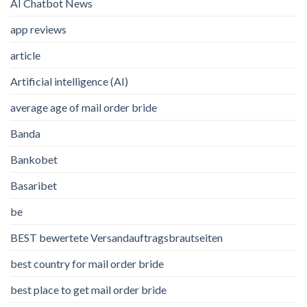
AI Chatbot News
app reviews
article
Artificial intelligence (AI)
average age of mail order bride
Banda
Bankobet
Basaribet
be
BEST bewertete Versandauftragsbrautseiten
best country for mail order bride
best place to get mail order bride