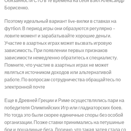
Обязанности СТО в те времена на себя взял Александр
Борисенко.
Поэтому идеальный вариант live-вилки в ставках на
футбол. В период игры они образуются регулярно –
ловите момент и зарабатывайте хорошие деньги.
Участие в азартных играх может вызвать игровую
зависимость. При появлении первых признаков
зависимости немедленно обратитесь к специалисту.
Помните, что участие в азартных играх не может
являться источником доходов или альтернативой
работе. По вопросам сотрудничества обращайтесь по
электронной почте
Еще в Древней Греции и Риме осуществлялись пари на
победителя Олимпийских Игр или гладиаторских боев.
Но тогда это были скорее единичные споры без особой
организации. Позже ставки принимались на петушиные
бои и лошадиные бега. Логично, что такая затея стала со