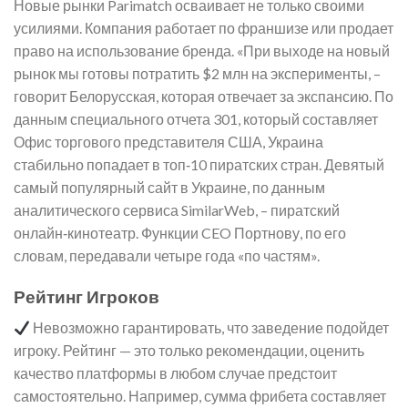
Новые рынки Parimatch осваивает не только своими
усилиями. Компания работает по франшизе или продает
право на использование бренда. «При выходе на новый
рынок мы готовы потратить $2 млн на эксперименты, –
говорит Белорусская, которая отвечает за экспансию. По
данным специального отчета 301, который составляет
Офис торгового представителя США, Украина
стабильно попадает в топ‑10 пиратских стран. Девятый
самый популярный сайт в Украине, по данным
аналитического сервиса SimilarWeb, – пиратский
онлайн‑кинотеатр. Функции CEO Портнову, по его
словам, передавали четыре года «по частям».
Рейтинг Игроков
Невозможно гарантировать, что заведение подойдет
игроку. Рейтинг — это только рекомендации, оценить
качество платформы в любом случае предстоит
самостоятельно. Например, сумма фрибета составляет