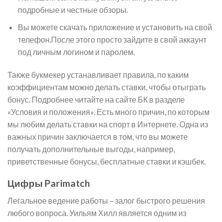
подробные и честные обзоры.
Вы можете скачать приложение и установить на свой
телефон.После этого просто зайдите в свой аккаунт
под личным логином и паролем.
Также букмекер устанавливает правила, по каким
коэффициентам можно делать ставки, чтобы отыграть
бонус. Подробнее читайте на сайте БК в разделе
«Условия и положения». Есть много причин, по которым
мы любим делать ставки на спорт в Интернете. Одна из
важных причин заключается в том, что вы можете
получать дополнительные выгоды, например,
приветственные бонусы, бесплатные ставки и кэшбек.
Цифры Parimatch
Легальное ведение работы – залог быстрого решения
любого вопроса. Уильям Хилл является одним из