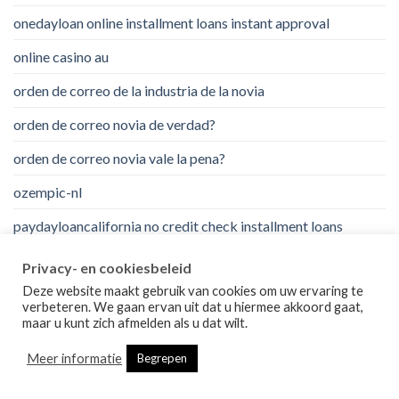
onedayloan online installment loans instant approval
online casino au
orden de correo de la industria de la novia
orden de correo novia de verdad?
orden de correo novia vale la pena?
ozempic-nl
paydayloancalifornia no credit check installment loans
paydayloangeorgia installment loans bad credit
Privacy- en cookiesbeleid
Deze website maakt gebruik van cookies om uw ervaring te
paydayloanmissouri.com online installment loans instant
verbeteren. We gaan ervan uit dat u hiermee akkoord gaat,
approval
maar u kunt zich afmelden als u dat wilt.
pb_aug
Meer informatie
Begrepen
pb_sep