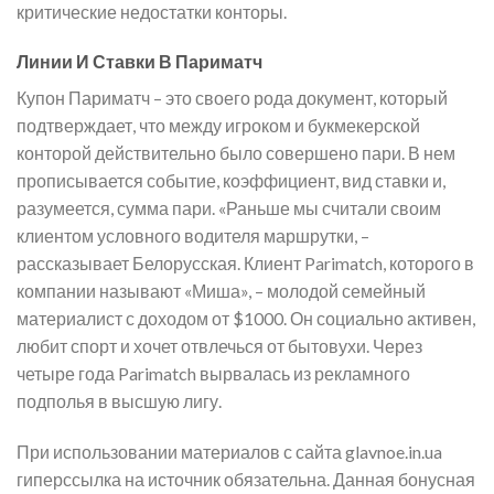
критические недостатки конторы.
Линии И Ставки В Париматч
Купон Париматч – это своего рода документ, который
подтверждает, что между игроком и букмекерской
конторой действительно было совершено пари. В нем
прописывается событие, коэффициент, вид ставки и,
разумеется, сумма пари. «Раньше мы считали своим
клиентом условного водителя маршрутки, –
рассказывает Белорусская. Клиент Parimatch, которого в
компании называют «Миша», – молодой семейный
материалист с доходом от $1000. Он социально активен,
любит спорт и хочет отвлечься от бытовухи. Через
четыре года Parimatch вырвалась из рекламного
подполья в высшую лигу.
При использовании материалов с сайта glavnoe.in.ua
гиперссылка на источник обязательна. Данная бонусная